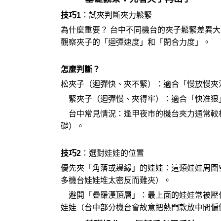
技巧1
：試夾判斷夾力鬆緊
為什麼重要？ 台中不同機台的夾子鬆緊差異大
觀察夾子的「迴彈速度」和「閉合力度」。
怎麼判斷？
松夾子（迴彈快、夾不緊）：適合「慢放慢夾
緊夾子（迴彈慢、夾得牢）：適合「快准狠
台中常見情況：逢甲夜市的機台夾力通常較
礎）。
技巧2
：選對娃娃的位置
優先夾「角落或邊緣」的娃娃：這類娃娃周圍
多機台娃娃堆太密反而難夾）。
避開「疊羅漢頂層」：最上面的娃娃常被壓
娃娃（台中部分機台會故意把熱門款放中間偏