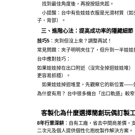
找到最佳角度後，再按按鈕夾起。
小提醒：台中有些
娃娃衣服
是光滑材質（如
子、背部）。
三、進階心法：提高成功率的隱藏細節
技巧5
：夾到但沒上來？調整再試！
常見問題：夾子明明夾住了，但升到一半娃娃
台中應對技巧：
如果娃娃掉在出口附近（沒完全掉迴娃娃堆）
更容易抓穩）。
如果娃娃掉迴堆里，先觀察它的新位置——
為什麼有用？ 台中很多機台「出口軌道」較
客製化為什麼選擇簡創玩偶訂製
8年行業深耕
：自有工廠，省去中間商差價，支
二次元及個人提供個性化
抱枕製作
解決方案。