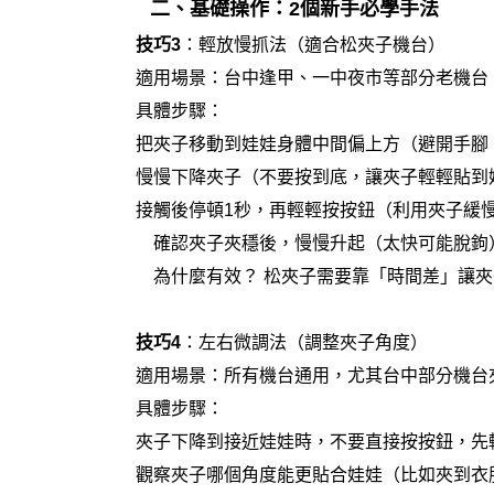
二、基礎操作：2個新手必學手法
技巧3
：輕放慢抓法（適合松夾子機台）
適用場景：台中逢甲、一中夜市等部分老機台
具體步驟：
把夾子移動到娃娃身體中間偏上方（避開手腳
慢慢下降夾子（不要按到底，讓夾子輕輕貼到
接觸後停頓1秒，再輕輕按按鈕（利用夾子緩
確認夾子夾穩後，慢慢升起（太快可能脫鉤
為什麼有效？ 松夾子需要靠「時間差」讓夾
技巧4
：左右微調法（調整夾子角度）
適用場景：所有機台通用，尤其台中部分機台
具體步驟：
夾子下降到接近娃娃時，不要直接按按鈕，先
觀察夾子哪個角度能更貼合娃娃（比如夾到衣