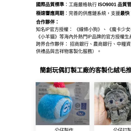
國際品質標準
：工廠嚴格執行
ISO9001 品
極速響應周期
：完善的供應鏈系統，支援
最快 
合作夥伴：
知名IP官方授權： 《
線條小狗
》、《魔卡少女
《小羊貓》等海內外熱門IP品牌的官方授權生
跨界合作夥伴： 招商銀行、農商銀行、中糧
供禮品與
吉祥物客製化
服務）。
簡創玩偶訂製工廠的客製化絨毛
公仔製作
公仔訂