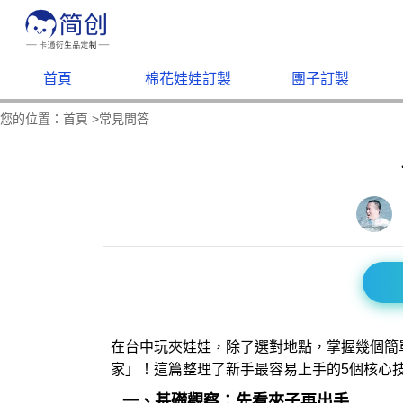
首頁
棉花娃娃訂製
團子訂製
您的位置：
首頁
>
常見問答
在台中玩夾娃娃，除了選對地點，掌握幾個簡
家」！這篇整理了新手最容易上手的5個核心
一、基礎觀察：先看夾子再出手