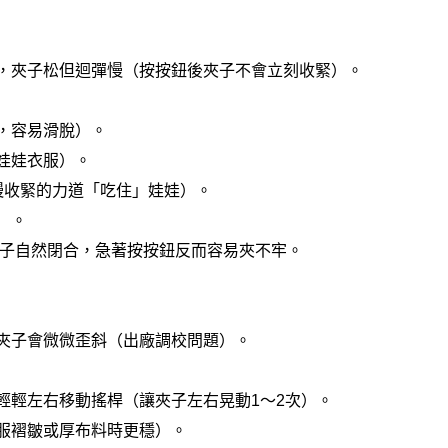
，夾子松但迴彈慢（按按鈕後夾子不會立刻收緊）。
，容易滑脫）。
娃娃衣服
）。
慢收緊的力道「吃住」娃娃）。
）。
子自然閉合，急著按按鈕反而容易夾不牢。
夾子會微微歪斜（出廠調校問題）。
輕輕左右移動搖桿（讓夾子左右晃動1～2次）。
服褶皺或厚布料時更穩）。