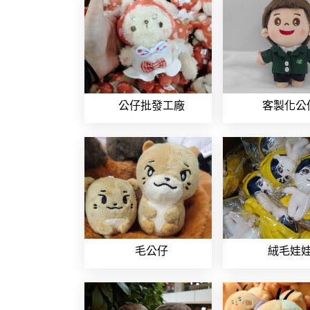
公仔批發工廠
客製化公
毛公仔
絨毛娃