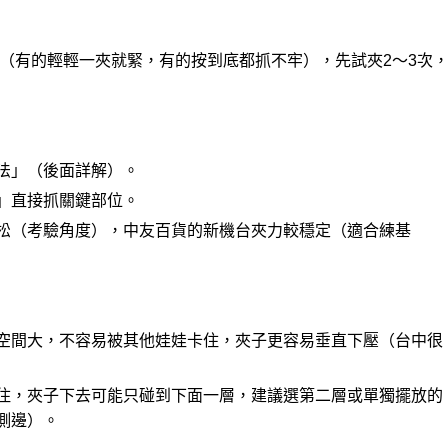
（有的輕輕一夾就緊，有的按到底都抓不牢），先試夾2～3次
法」（後面詳解）。
」直接抓關鍵部位。
松（考驗角度），中友百貨的新機台夾力較穩定（適合練基
空間大，不容易被其他娃娃卡住，夾子更容易垂直下壓（台中很
住，夾子下去可能只碰到下面一層，建議選第二層或單獨擺放的
側邊）。