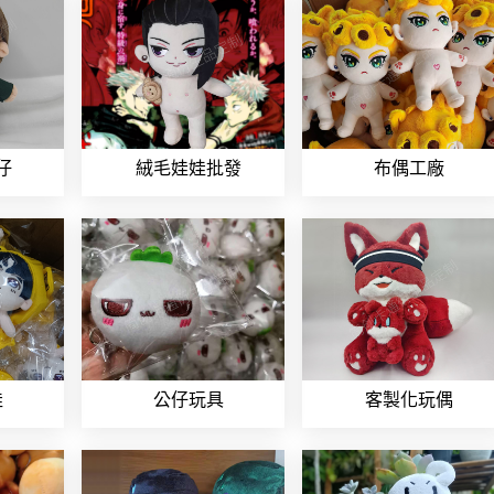
仔
絨毛娃娃批發
布偶工廠
娃
公仔玩具
客製化玩偶