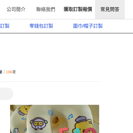
公司簡介
聯絡我們
獲取訂製報價
常見問答
訂製
零錢包訂製
圍巾/帽子訂製
）
讀量：
196
次