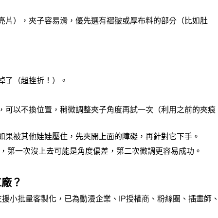
亮片），夾子容易滑，優先選有褶皺或厚布料的部分（比如肚
掉了（超挫折！）。
，可以不換位置，稍微調整夾子角度再試一次（利用之前的夾痕
如果被其他娃娃壓住，先夾開上面的障礙，再針對它下手。
窄，第一次沒上去可能是角度偏差，第二次微調更容易成功。
工廠？
援小批量客製化，已為動漫企業、IP授權商、粉絲圈、插畫師