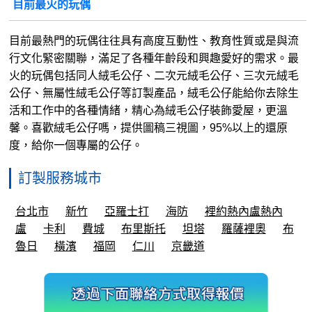
目前最火的玩偶
目前最熱門的玩偶往往具有高度互動性、教育性質或是與流
行文化緊密關聯，滿足了各種年齡段和興趣愛好的需求。最
火的玩偶包括同人絨毛公仔、二次元絨毛公仔、三次元絨毛
公仔、無屬性絨毛公仔等訂製產品，絨毛公仔能給你去除生
活和工作中的各種情緒，精心為絨毛公仔裝飾愛屋，更溫
馨。喜歡絨毛公仔嗎，提供圖稿三視圖，95%以上的還原
度，給你一個專屬的公仔。
訂製服務城市
台北市
新竹
亞羅士打
海防
裡約熱內盧熱內
盧
卡利
費城
布里斯托
坦塔
羅薩裡奧
布
魯日
橫濱
福岡
仁川
京畿道