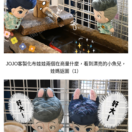
JOJO客製化布娃娃兩個在商量什麼，看到漂亮的小魚兒，
娃媽返圖（1）