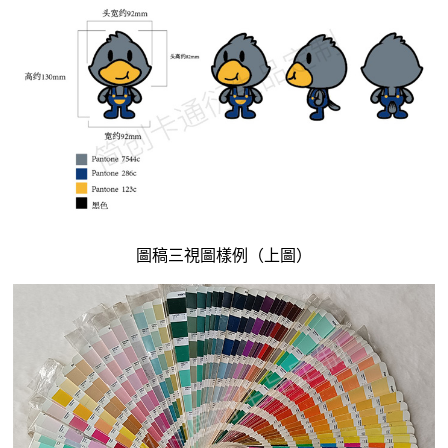
圖稿三視圖樣例（上圖）