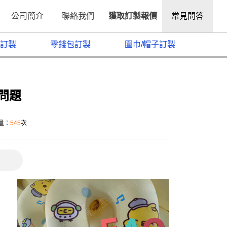
公司簡介
聯絡我們
獲取訂製報價
常見問答
訂製
零錢包訂製
圍巾/帽子訂製
問題
讀量：
545
次