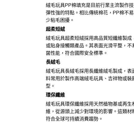
絨毛玩具PP棉填充是目前行業主流製作技術
彈性強的特點。相比傳統棉花，PP棉不
少粘毛困擾。
超柔短絨
絨毛玩具超柔短絨採用高品質短纖維製成
或貼身接觸類產品。其表面光滑平整，不
菌性能，符合國際安全標準。
長絨毛
絨毛玩具長絨毛採用長纖維絨毛製成，表
料常用於製作高端絨毛玩具、
吉祥物
或裝
型。
環保纖維
絨毛玩具環保纖維採用天然植物基或再生
維，從源頭上減少對環境的影響。這類材
符合全球可持續消費趨勢。