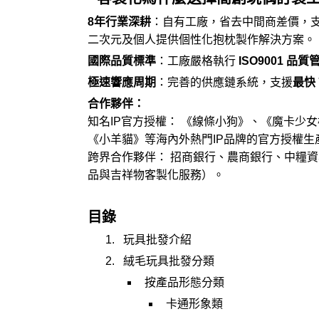
8年行業深耕
：自有工廠，省去中間商差價，支
二次元及個人提供個性化
抱枕製作
解決方案。
國際品質標準
：工廠嚴格執行
ISO9001 品
極速響應周期
：完善的供應鏈系統，支援
最快 
合作夥伴：
知名IP官方授權： 《
線條小狗
》、《魔卡少女
《小羊貓》等海內外熱門IP品牌的官方授權生
跨界合作夥伴： 招商銀行、農商銀行、中糧
品與
吉祥物客製化
服務）。
目錄
玩具批發介紹
絨毛玩具批發分類
按產品形態分類
卡通形象類