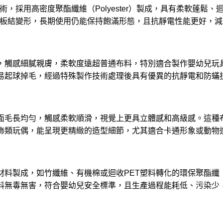
，採用高密度聚酯纖維（Polyester）製成，具有柔軟蓬鬆、
易板結變形，長期使用仍能保持飽滿形態，且抗靜電性能更好，減
，觸感細膩親膚，柔軟度遠超普通布料，特別適合製作嬰幼兒玩
易起球掉毛，經過特殊製作技術處理後具有優異的抗靜電和防蟎
面毛長均勻，觸感柔軟順滑，視覺上更具立體感和高級感。這種
飾類玩偶，能呈現更精緻的造型細節，尤其適合卡通形象或動物
材料製成，如竹纖維、有機棉或迴收PET塑料轉化的環保聚酯纖
料無毒無害，符合嬰幼兒安全標準，且生產過程能耗低、污染少