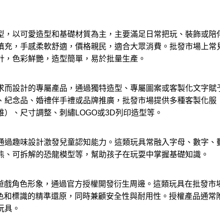
型，以可愛造型和基礎材質為主，主要滿足日常把玩、裝飾或陪
填充，手感柔軟舒適，價格親民，適合大眾消費。批發市場上常
計，色彩鮮艷，造型簡單，易於批量生產。
求而設計的專屬產品，通過獨特造型、專屬圖案或客製化文字賦
、紀念品、婚禮伴手禮或品牌推廣，批發市場提供多種客製化服
）、尺寸調整、刺繡LOGO或3D列印造型等。
通過趣味設計激發兒童認知能力。這類玩具常融入字母、數字、
熊、可拆解的恐龍模型等，幫助孩子在玩耍中掌握基礎知識。
或遊戲角色形象，通過官方授權開發衍生周邊。這類玩具在批發市
配色和標識的精準還原，同時兼顧安全性與耐用性。授權產品通常
玩具。