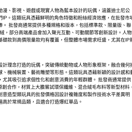
動漫、影視、遊戲或現實人物為藍本設計的玩偶，涵蓋迪士尼公
門IP。這類玩具憑藉鮮明的角色特徵和粉絲經濟效應，在批發市
捧。 批發商通常提供多種規格和版本，包括標準款、限量版、聯
短絨，部分高端產品會加入聲光互動、可動關節等創新設計。人物
基礎款到高價限量款均有覆蓋，但整體市場需求旺盛，尤其在IP
設計理念打造的玩偶，突破傳統動物或人物形象框架，融合幾何
球、機械裝置、藝術雕塑等形態。這類玩具憑藉新穎的設計感和
，尤其吸引追求個性化和創意消費的年輕群體。 批發商通常提供
師原創合作，材質上大膽嘗試環保纖維、混合絨毛布料等新型材料
創意造型類玩具的批發價格因設計複雜度和製作技術水平差異明
遍高於常規品類，且適合打造爆紅單品。