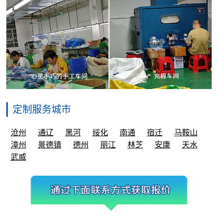
定制服务城市
沧州
通辽
黑河
绥化
南通
宿迁
马鞍山
漳州
景德镇
德州
丽江
林芝
安康
天水
武威