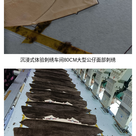
沉浸式体验刺绣车间80CM大型公仔面部刺绣