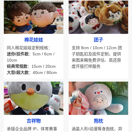
棉花娃娃
团子
同人棉花娃娃定制规格：
支持 8cm / 10cm / 12cm 团
迷你/挂件款
：5cm / 6cm /
子钥匙扣及挂件定制，提供
10cm
来图来稿免费评估、高还原
经典常规款
：15cm / 20cm
度开版打样服务
大型/超大款
：40cm / 80cm
巨型人偶及各类毛绒玩偶
吉祥物
抱枕
承接企业品牌 IP、体育赛事
涵盖人形/动漫等身抱枕、异