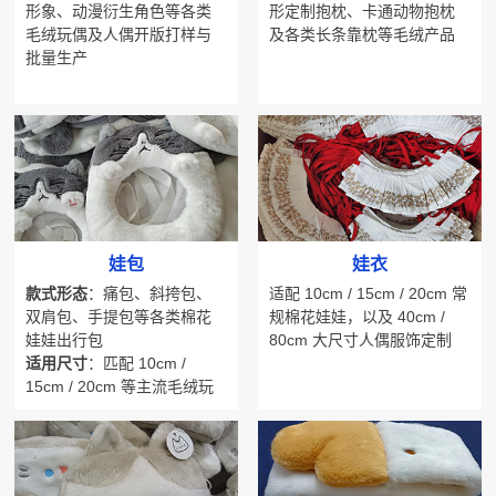
形象、动漫衍生角色等各类
形定制抱枕、卡通动物抱枕
毛绒玩偶及人偶开版打样与
及各类长条靠枕等毛绒产品
批量生产
娃包
娃衣
款式形态
：痛包、斜挎包、
适配 10cm / 15cm / 20cm 常
双肩包、手提包等各类棉花
规棉花娃娃，以及 40cm /
娃娃出行包
80cm 大尺寸人偶服饰定制
适用尺寸
：匹配 10cm /
15cm / 20cm 等主流毛绒玩
偶