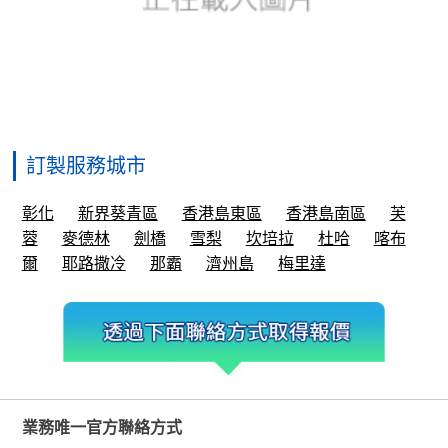
訂製服務城市
彰化
新界葵青區
香港島東區
香港島南區
芙
蓉
麥德林
劍橋
雪梨
坎培拉
杜哈
喀布
爾
耶路撒冷
那霸
濟州島
梅里達
業務唯一官方聯絡方式
微信帳號
①：
gdjctoy
微信帳號
②：
may200710