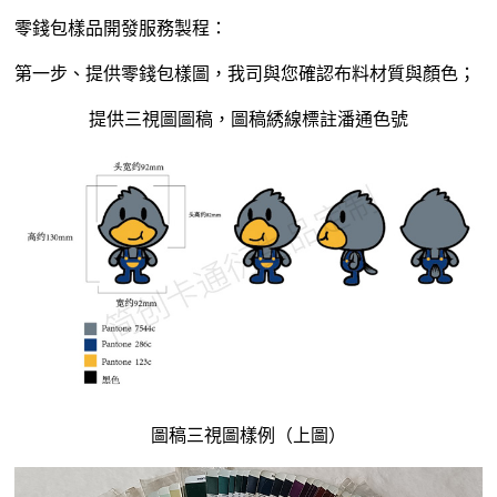
零錢包
樣品開發服務製程：
第一步、提供零錢包樣圖，我司與您確認布料材質與顏色；
提供三視圖圖稿，圖稿綉線標註潘通色號
圖稿三視圖樣例（上圖）