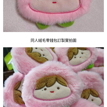
同人
絨毛零錢包
訂製實拍圖