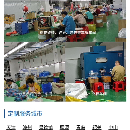
定制服务城市
天津
漳州
景德镇
鹰潭
青岛
韶关
中山