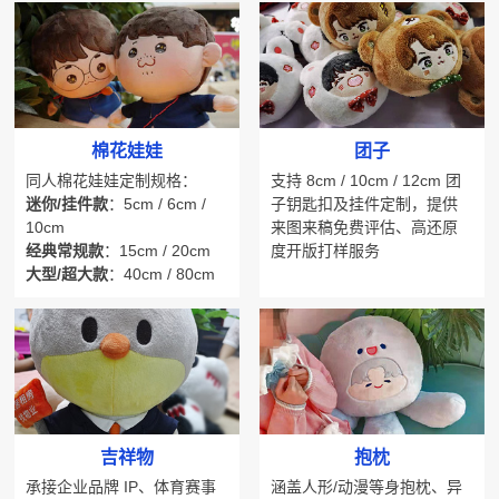
棉花娃娃
团子
同人棉花娃娃定制规格：
支持 8cm / 10cm / 12cm 团
迷你/挂件款
：5cm / 6cm /
子钥匙扣及挂件定制，提供
10cm
来图来稿免费评估、高还原
经典常规款
：15cm / 20cm
度开版打样服务
大型/超大款
：40cm / 80cm
巨型人偶及各类毛绒玩偶
吉祥物
抱枕
承接企业品牌 IP、体育赛事
涵盖人形/动漫等身抱枕、异