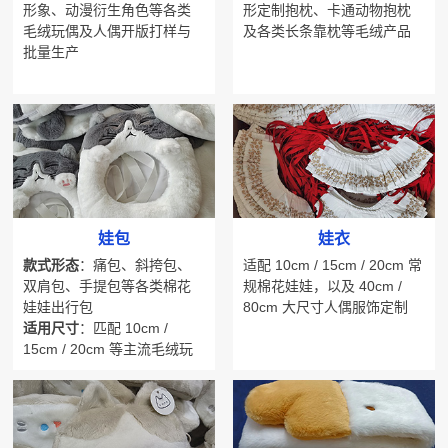
形象、动漫衍生角色等各类
形定制抱枕、卡通动物抱枕
毛绒玩偶及人偶开版打样与
及各类长条靠枕等毛绒产品
批量生产
娃包
娃衣
款式形态
：痛包、斜挎包、
适配 10cm / 15cm / 20cm 常
双肩包、手提包等各类棉花
规棉花娃娃，以及 40cm /
娃娃出行包
80cm 大尺寸人偶服饰定制
适用尺寸
：匹配 10cm /
15cm / 20cm 等主流毛绒玩
偶