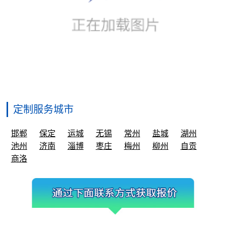
定制服务城市
邯郸
保定
运城
无锡
常州
盐城
湖州
池州
济南
淄博
枣庄
梅州
柳州
自贡
商洛
业务唯一官方联系方式
微信号①：
gdjctoy