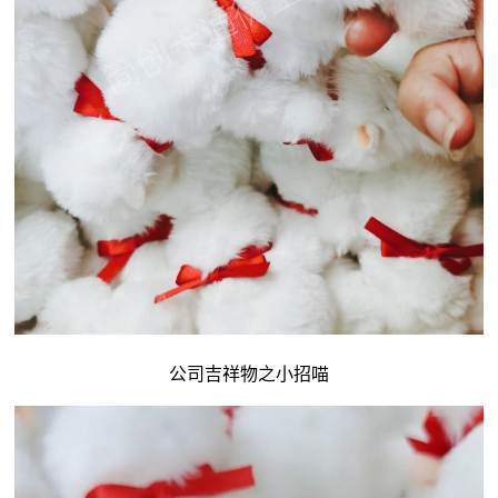
公司吉祥物
之小招喵