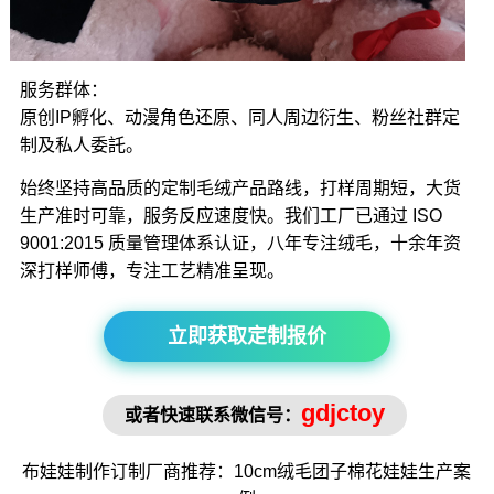
服务群体：
原创IP孵化、动漫角色还原、同人周边衍生、粉丝社群定
制及私人委託。
始终坚持高品质的定制毛绒产品路线，打样周期短，大货
生产准时可靠，服务反应速度快。我们工厂已通过 ISO
9001:2015 质量管理体系认证，八年专注绒毛，十余年资
深打样师傅，专注工艺精准呈现。
立即获取定制报价
gdjctoy
或者快速联系微信号：
布娃娃制作
订制厂商推荐：10cm绒毛
团子棉花娃娃
生产案