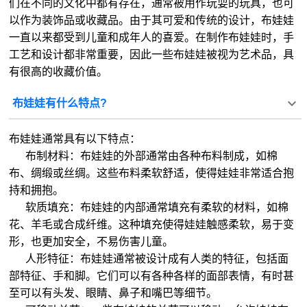
们在不同的文化中都有存在，通常被用作玩耍的玩具，也可
以作为装饰品或收藏品。由于其可爱和传统的设计，布娃娃
一直以来都受到儿童和成年人的喜爱。在制作布娃娃时，手
工艺和设计都非常重要，因此一些布娃娃被视为艺术品，具
有很高的收藏价值。
布娃娃有什么特点?
布娃娃通常具有以下特点：
布制材料：布娃娃的外部通常由各种布料制成，如棉
布、绸缎或丝绸。这些布料柔软舒适，使得娃娃非常适合抱
持和拥抱。
软质填充：布娃娃的内部通常填充有柔软的材料，如棉
花、羊毛或合成纤维。这种填充使得娃娃触感柔软，易于变
形，也更加安全，不易伤害儿童。
人形特征：布娃娃通常被设计成有人类的特征，包括面
部特征、手和脚。它们可以有各种各样的面部表情，有时甚
至可以有头发、眼睛、鼻子和嘴巴等细节。