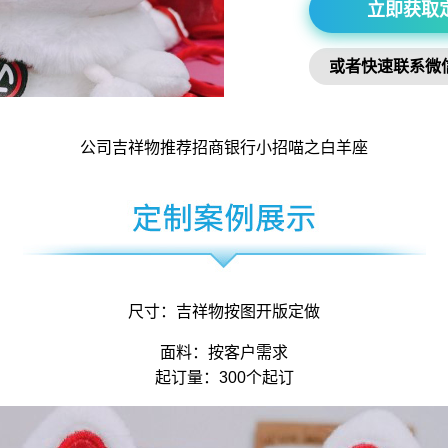
立即获取
或者快速联系微
公司吉祥物
推荐招商银行小招喵之白羊座
尺寸：
吉祥物
按图开版定做
面料：按客户需求
起订量：300个起订