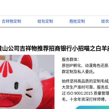
吉祥物定制
娃包定制
抱枕定制
娃衣
黄山公司吉祥物推荐招商银行小招喵之白羊
服务群体：
原创IP孵化、动漫角色还
群定制及私人委託。
始终坚持高品质的定制毛绒
大货生产准时可靠，服务反
过 ISO 9001:2015 
毛，十余年资深打样师傅，