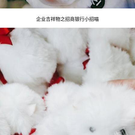
企业吉祥物
之招商银行小招喵