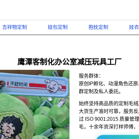
吉祥物定制
娃包定制
抱枕定制
娃衣
鹰潭客制化办公室减压玩具工厂
服务群体：
原创IP孵化、动漫角色还
群定制及私人委託。
始终坚持高品质的定制毛绒
大货生产准时可靠，服务反
过 ISO 9001:2015 
毛，十余年资深打样师傅，