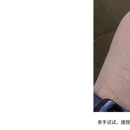
亲手试试，揉捏