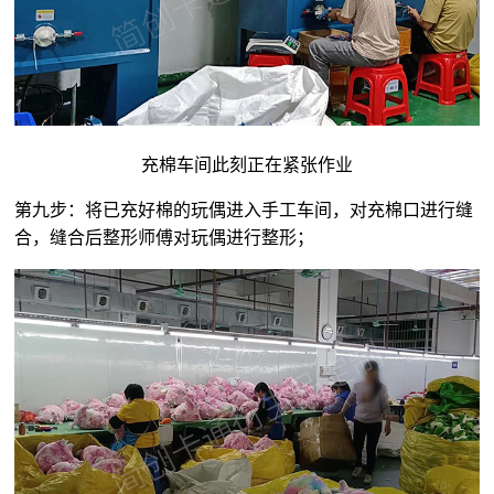
充棉车间此刻正在紧张作业
第九步：将已充好棉的玩偶进入手工车间，对充棉口进行缝
合，缝合后整形师傅对玩偶进行整形；