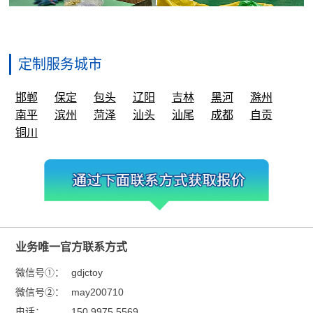
定制服务城市
邯郸
保定
包头
辽阳
吉林
黑河
滁州
南平
滨州
菏泽
汕头
汕尾
成都
自贡
铜川
业务唯一官方联系方式
微信号①：
gdjctoy
微信号②：
may200710
电话：
150 9975 5569