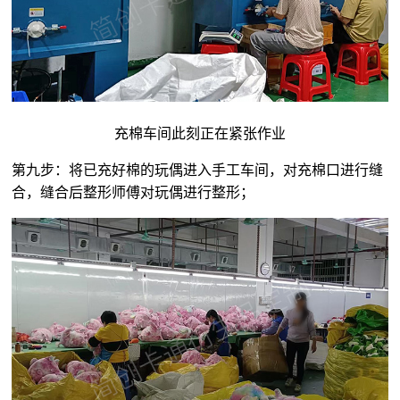
充棉车间此刻正在紧张作业
第九步：将已充好棉的玩偶进入手工车间，对充棉口进行缝
合，缝合后整形师傅对玩偶进行整形；