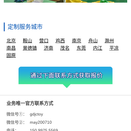
定制服务城市
北京
鞍山
营口
鸡西
南京
舟山
滁州
南昌
景德镇
济南
茂名
东莞
内江
平凉
固原
业务唯一官方联系方式
微信号①：
gdjctoy
微信号②：
may200710
电话：
150 9975 5569