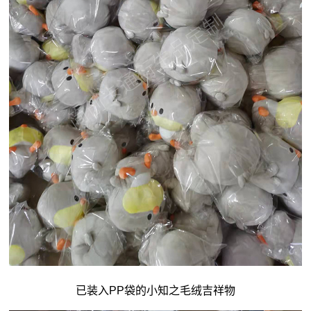
已装入PP袋的小知之毛绒吉祥物