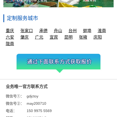
定制服务城市
重庆
张家口
承德
舟山
台州
蚌埠
淮南
六安
肇庆
广元
宜宾
昆明
张掖
庆阳
陇南
业务唯一官方联系方式
微信号①：
gdjctoy
微信号②：
may200710
电话：
150 9975 5569