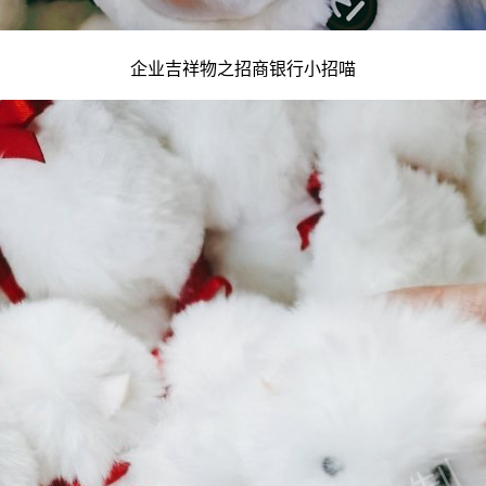
企业吉祥物
之招商银行小招喵