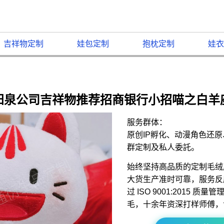
吉祥物定制
娃包定制
抱枕定制
娃衣
阳泉公司吉祥物推荐招商银行小招喵之白羊
服务群体：
原创IP孵化、动漫角色还
群定制及私人委託。
始终坚持高品质的定制毛绒
大货生产准时可靠，服务反
过 ISO 9001:2015 
毛，十余年资深打样师傅，