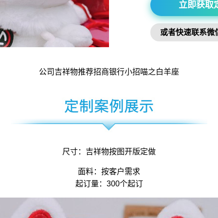
立即获取
或者快速联系微
公司吉祥物
推荐招商银行小招喵之白羊座
尺寸：
吉祥物
按图开版定做
面料：按客户需求
起订量：300个起订