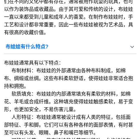
们在不同的文化中都有存在，通常被用作玩耍的玩具，也可
以作为装饰品或收藏品。由于其可爱和传统的设计，布娃娃
一直以来都受到儿童和成年人的喜爱。在制作布娃娃时，手
工艺和设计都非常重要，因此一些布娃娃被视为艺术品，具
有很高的收藏价值。
布娃娃有什么特点?
布娃娃通常具有以下特点：
布制材料：布娃娃的外部通常由各种布料制成，如棉
布、绸缎或丝绸。这些布料柔软舒适，使得娃娃非常适合抱
持和拥抱。
软质填充：布娃娃的内部通常填充有柔软的材料，如棉
花、羊毛或合成纤维。这种填充使得娃娃触感柔软，易于变
形，也更加安全，不易伤害儿童。
人形特征：布娃娃通常被设计成有人类的特征，包括面
部特征、手和脚。它们可以有各种各样的面部表情，有时甚
至可以有头发、眼睛、鼻子和嘴巴等细节。