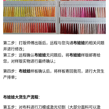
第二步：打版师傅出版后，远程与您沟通
布娃娃
的相关问题
并进行修改；
第三步：远程确认
布娃娃
无问题后，将
布娃娃
样版邮寄给
您，对样版实物进行最终确认；
第四步：
布娃娃
样板确认后，将样板寄回我司，进行大货生
产排单；
布娃娃大货生产流程
：
第五步：对布料进行刀模或激光切割（大部分面料可以激