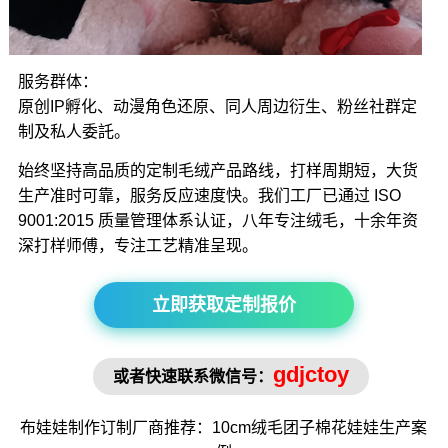
服务群体：
原创IP孵化、动漫角色还原、同人周边衍生、粉丝社群定
制及私人委託。
始终坚持高品质的定制毛绒产品路线，打样周期短，大货
生产准时可靠，服务反应速度快。我们工厂已通过 ISO
9001:2015 质量管理体系认证，八年专注绒毛，十余年资
深打样师傅，专注工艺精准呈现。
立即获取定制报价
gdjctoy
或者快速联系微信号：
布娃娃制作
订制厂商推荐：10cm绒毛
团子棉花娃娃
生产案