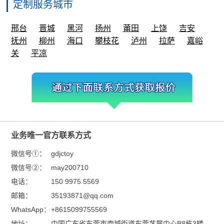
定制服务城市
邢台
晋城
黑河
扬州
莆田
上饶
吉安
抚州
柳州
海口
攀枝花
泸州
拉萨
嘉峪
关
平凉
业务唯一官方联系方式
微信号①：
gdjctoy
微信号②：
may200710
电话：
150 9975 5569