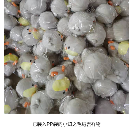
已装入PP袋的小知之毛绒吉祥物