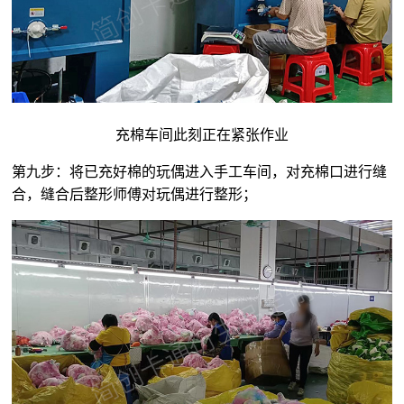
充棉车间此刻正在紧张作业
第九步：将已充好棉的玩偶进入手工车间，对充棉口进行缝
合，缝合后整形师傅对玩偶进行整形；