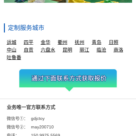
定制服务城市
运城
四平
金华
衢州
抚州
青岛
日照
中山
自贡
六盘水
昆明
丽江
临沧
商洛
吐鲁番
业务唯一官方联系方式
微信号①：
gdjctoy
微信号②：
may200710
电话：
150 9975 5569