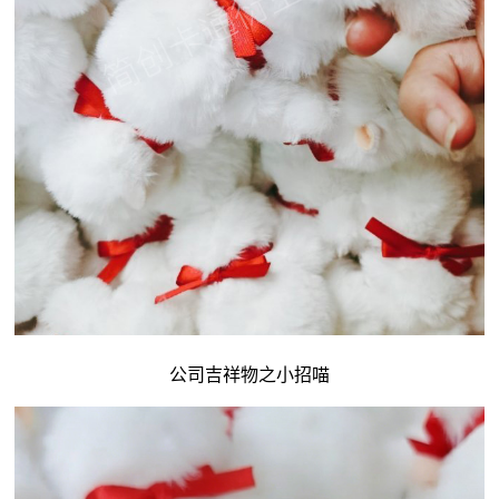
公司吉祥物
之小招喵