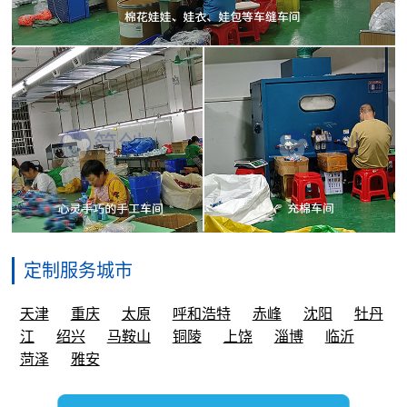
定制服务城市
天津
重庆
太原
呼和浩特
赤峰
沈阳
牡丹
江
绍兴
马鞍山
铜陵
上饶
淄博
临沂
菏泽
雅安