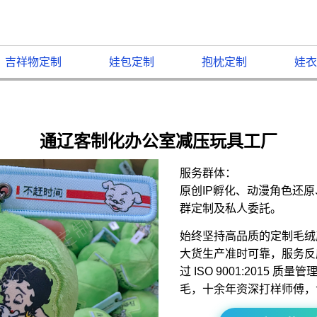
吉祥物定制
娃包定制
抱枕定制
娃衣
通辽客制化办公室减压玩具工厂
服务群体：
原创IP孵化、动漫角色还
群定制及私人委託。
始终坚持高品质的定制毛绒
大货生产准时可靠，服务反
过 ISO 9001:2015 
毛，十余年资深打样师傅，