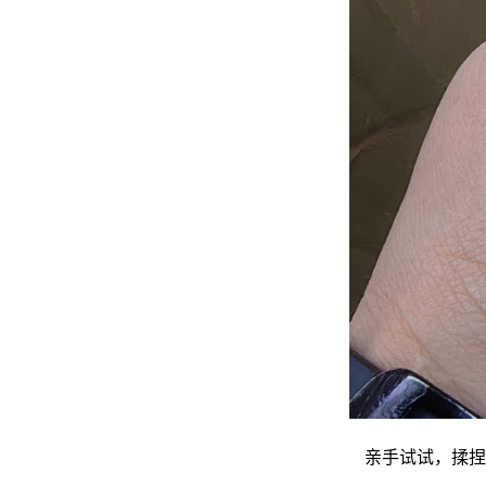
亲手试试，揉捏