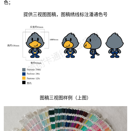
色；
提供三视图图稿，图稿绣线标注潘通色号
图稿三视图样例（上图）