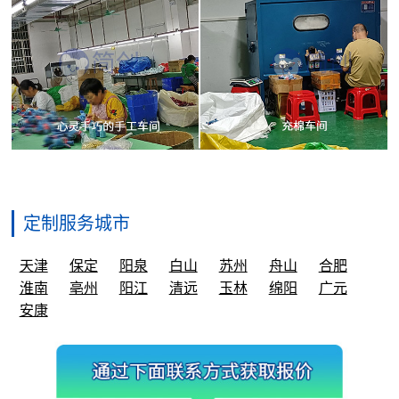
定制服务城市
天津
保定
阳泉
白山
苏州
舟山
合肥
淮南
亳州
阳江
清远
玉林
绵阳
广元
安康