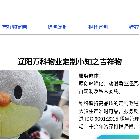
吉祥物定制
娃包定制
抱枕定制
娃衣
辽阳万科物业定制小知之吉祥物
服务群体：
原创IP孵化、动漫角色还
群定制及私人委託。
始终坚持高品质的定制毛绒
大货生产准时可靠，服务反
过 ISO 9001:2015 
毛，十余年资深打样师傅，