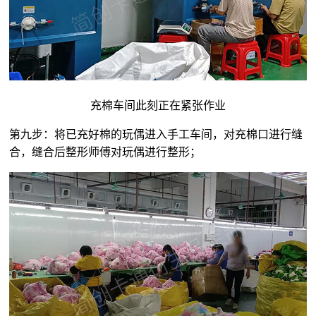
充棉车间此刻正在紧张作业
第九步：将已充好棉的玩偶进入手工车间，对充棉口进行缝
合，缝合后整形师傅对玩偶进行整形；