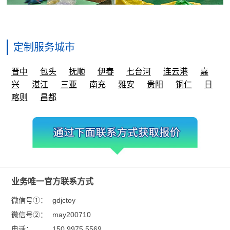
定制服务城市
晋中
包头
抚顺
伊春
七台河
连云港
嘉
兴
湛江
三亚
南充
雅安
贵阳
铜仁
日
喀则
昌都
业务唯一官方联系方式
微信号①：
gdjctoy
微信号②：
may200710
电话：
150 9975 5569