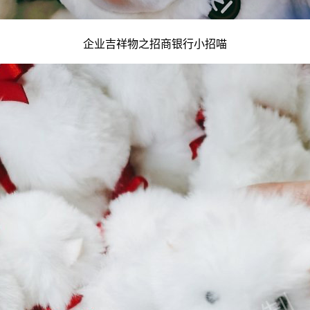
企业吉祥物
之招商银行小招喵