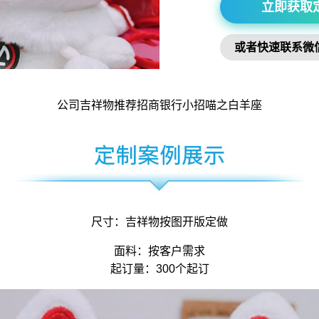
立即获取
或者快速联系微
公司吉祥物
推荐招商银行小招喵之白羊座
尺寸：
吉祥物
按图开版定做
面料：按客户需求
起订量：300个起订