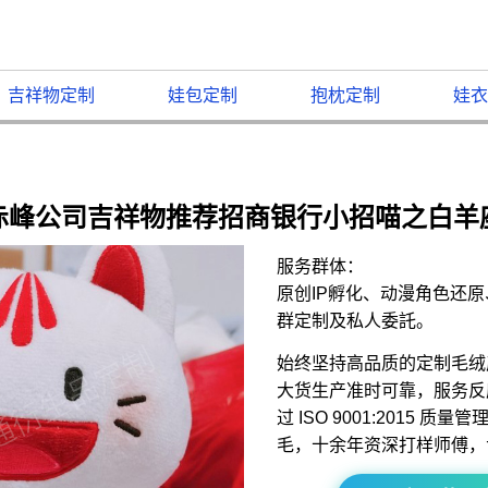
吉祥物定制
娃包定制
抱枕定制
娃衣
赤峰公司吉祥物推荐招商银行小招喵之白羊
服务群体：
原创IP孵化、动漫角色还
群定制及私人委託。
始终坚持高品质的定制毛绒
大货生产准时可靠，服务反
过 ISO 9001:2015 
毛，十余年资深打样师傅，