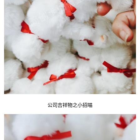
公司吉祥物
之小招喵