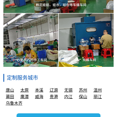
定制服务城市
唐山
太原
本溪
辽源
无锡
苏州
温州
莆田
鹰潭
威海
贵港
内江
保山
丽江
乌鲁木齐