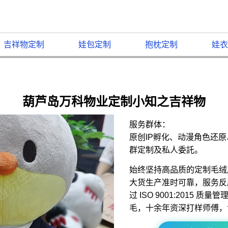
吉祥物定制
娃包定制
抱枕定制
娃衣
葫芦岛万科物业定制小知之吉祥物
服务群体：
原创IP孵化、动漫角色还
群定制及私人委託。
始终坚持高品质的定制毛绒
大货生产准时可靠，服务反
过 ISO 9001:2015 
毛，十余年资深打样师傅，