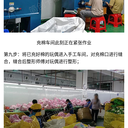
充棉车间此刻正在紧张作业
第九步：将已充好棉的玩偶进入手工车间，对充棉口进行缝
合，缝合后整形师傅对玩偶进行整形；