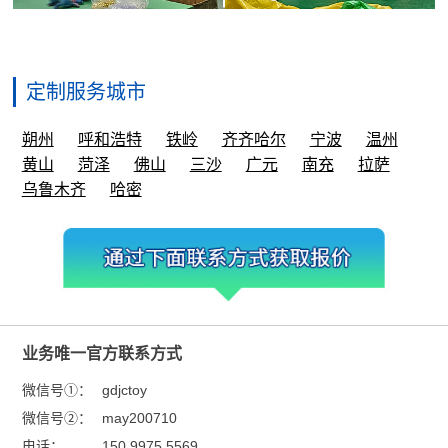
定制服务城市
朔州
呼和浩特
铁岭
齐齐哈尔
宁波
温州
黄山
菏泽
佛山
三沙
广元
南充
拉萨
乌鲁木齐
哈密
业务唯一官方联系方式
微信号①：
gdjctoy
微信号②：
may200710
电话：
150 9975 5569