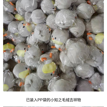
已装入PP袋的小知之毛绒吉祥物