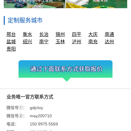
定制服务城市
邢台
衡水
长治
锦州
四平
大庆
南通
盐城
绍兴
南宁
玉林
泸州
南充
达州
贵阳
业务唯一官方联系方式
微信号①：
gdjctoy
微信号②：
may200710
电话：
150 9975 5569