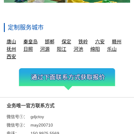
定制服务城市
唐山
秦皇岛
邯郸
保定
铁岭
六安
赣州
抚州
日照
河源
阳江
河池
绵阳
乐山
西安
业务唯一官方联系方式
微信号①：
gdjctoy
微信号②：
may200710
电话：
150 9975 5569