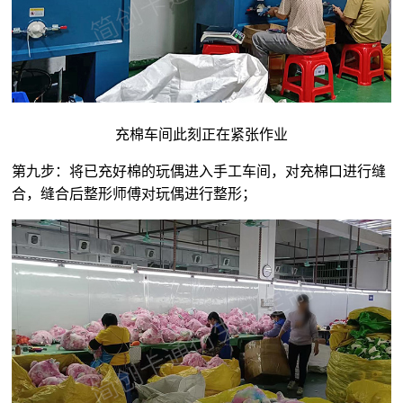
充棉车间此刻正在紧张作业
第九步：将已充好棉的玩偶进入手工车间，对充棉口进行缝
合，缝合后整形师傅对玩偶进行整形；