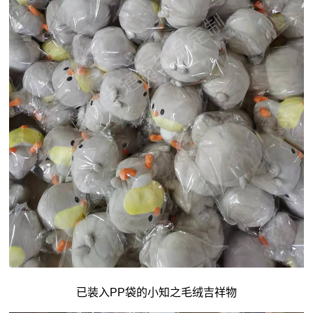
已装入PP袋的小知之毛绒吉祥物