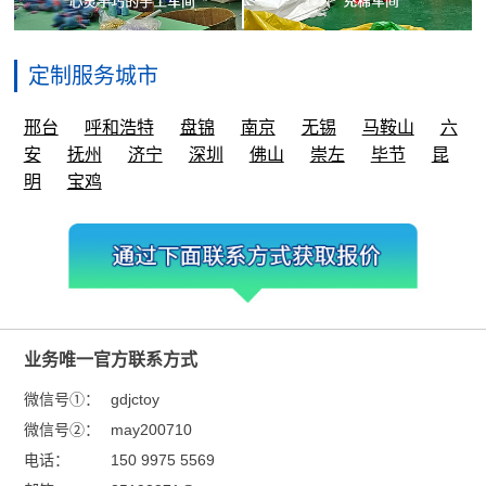
定制服务城市
邢台
呼和浩特
盘锦
南京
无锡
马鞍山
六
安
抚州
济宁
深圳
佛山
崇左
毕节
昆
明
宝鸡
业务唯一官方联系方式
微信号①：
gdjctoy
微信号②：
may200710
电话：
150 9975 5569