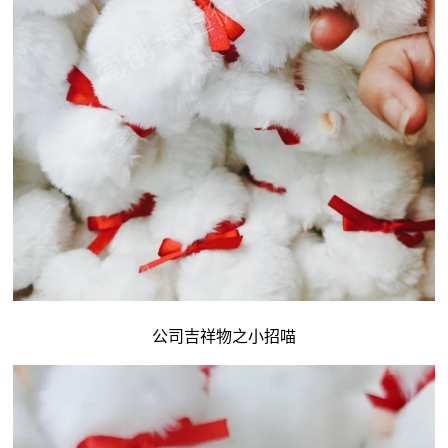
公司吉祥物
之小招喵