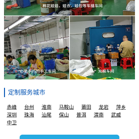
定制服务城市
赤峰
台州
淮南
马鞍山
莆田
龙岩
萍乡
深圳
珠海
汕尾
保山
普洱
渭南
武威
中卫