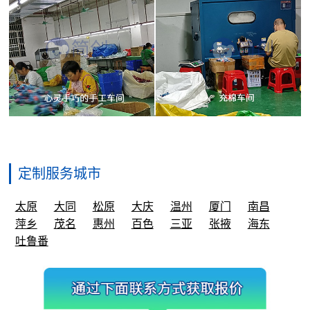
定制服务城市
太原
大同
松原
大庆
温州
厦门
南昌
萍乡
茂名
惠州
百色
三亚
张掖
海东
吐鲁番