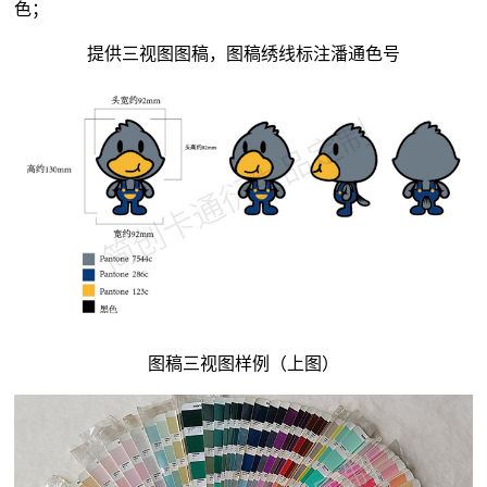
色；
提供三视图图稿，图稿绣线标注潘通色号
图稿三视图样例（上图）