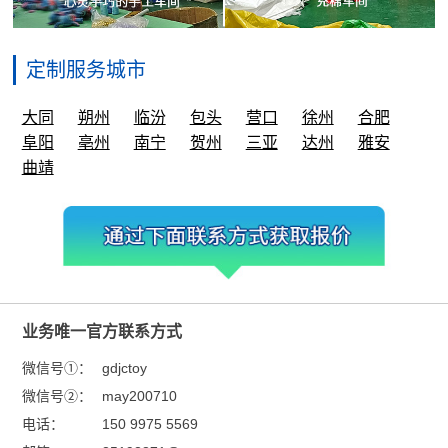
定制服务城市
大同
朔州
临汾
包头
营口
徐州
合肥
阜阳
亳州
南宁
贺州
三亚
达州
雅安
曲靖
业务唯一官方联系方式
微信号①：
gdjctoy
微信号②：
may200710
电话：
150 9975 5569