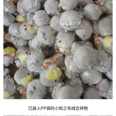
已装入PP袋的小知之毛绒吉祥物