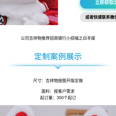
立即获取
或者快速联系微
公司吉祥物
推荐招商银行小招喵之白羊座
尺寸：
吉祥物
按图开版定做
面料：按客户需求
起订量：300个起订