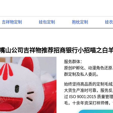
吉祥物定制
娃包定制
抱枕定制
娃衣
嘴山公司吉祥物推荐招商银行小招喵之白
服务群体：
原创IP孵化、动漫角色还
群定制及私人委託。
始终坚持高品质的定制毛绒
大货生产准时可靠，服务反
过 ISO 9001:2015 
毛，十余年资深打样师傅，