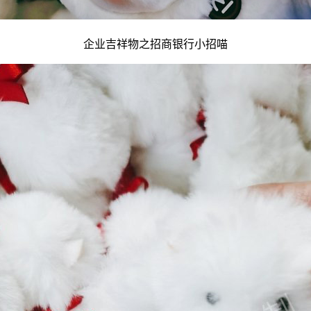
企业吉祥物
之招商银行小招喵