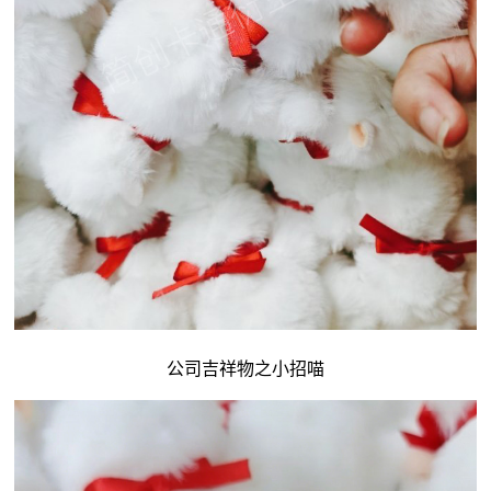
公司吉祥物
之小招喵