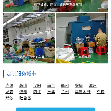
定制服务城市
赤峰
鞍山
辽阳
南京
衢州
安庆
漳州
龙岩
儋州
内江
玉溪
兰州
乌鲁木齐
克拉
玛依
吐鲁番