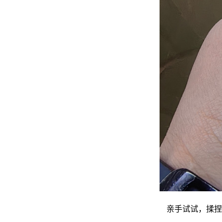
亲手试试，揉捏