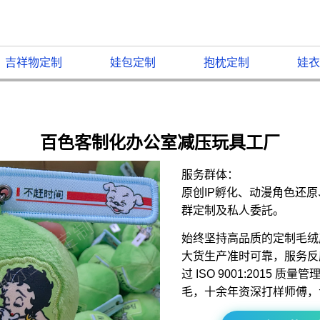
吉祥物定制
娃包定制
抱枕定制
娃衣
百色客制化办公室减压玩具工厂
服务群体：
原创IP孵化、动漫角色还
群定制及私人委託。
始终坚持高品质的定制毛绒
大货生产准时可靠，服务反
过 ISO 9001:2015 
毛，十余年资深打样师傅，