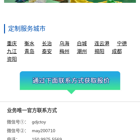
定制服务城市
重庆
衡水
长治
乌海
白城
连云港
宁德
九江
青岛
泰安
梅州
潮州
揭阳
成都
资阳
业务唯一官方联系方式
微信号①：
gdjctoy
微信号②：
may200710
电话：
150 9975 5569