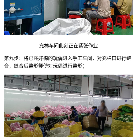
充棉车间此刻正在紧张作业
第九步：将已充好棉的玩偶进入手工车间，对充棉口进行缝
合，缝合后整形师傅对玩偶进行整形；