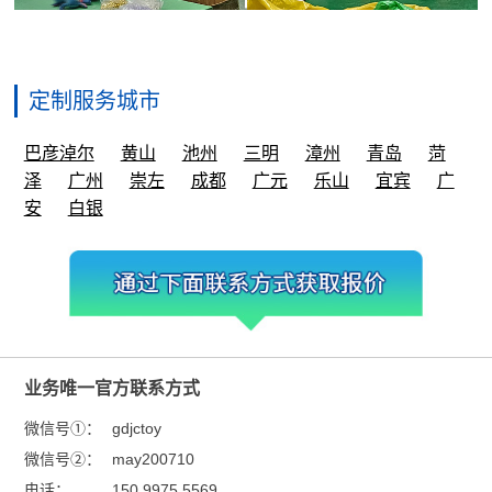
定制服务城市
巴彦淖尔
黄山
池州
三明
漳州
青岛
菏
泽
广州
崇左
成都
广元
乐山
宜宾
广
安
白银
业务唯一官方联系方式
微信号①：
gdjctoy
微信号②：
may200710
电话：
150 9975 5569