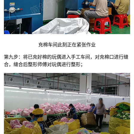
充棉车间此刻正在紧张作业
第九步：将已充好棉的玩偶进入手工车间，对充棉口进行缝
合，缝合后整形师傅对玩偶进行整形；