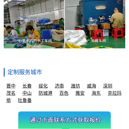
定制服务城市
晋中
长春
绥化
济南
潍坊
威海
深圳
茂名
中山
防城港
百色
雅安
海东
克拉玛
依
吐鲁番