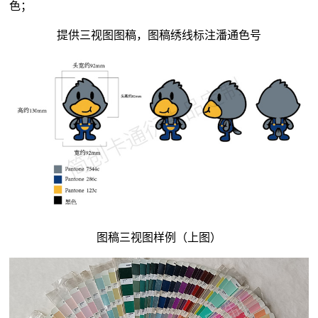
色；
提供三视图图稿，图稿绣线标注潘通色号
图稿三视图样例（上图）