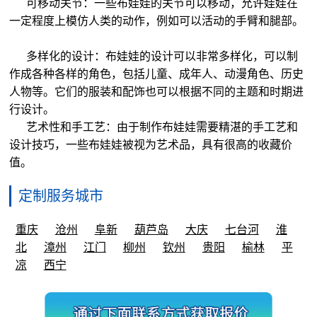
可移动关节：一些布娃娃的关节可以移动，允许娃娃在
一定程度上模仿人类的动作，例如可以活动的手臂和腿部。
多样化的设计：布娃娃的设计可以非常多样化，可以制
作成各种各样的角色，包括儿童、成年人、动漫角色、历史
人物等。它们的服装和配饰也可以根据不同的主题和时期进
行设计。
艺术性和手工艺：由于制作布娃娃需要精湛的手工艺和
设计技巧，一些布娃娃被视为艺术品，具有很高的收藏价
值。
定制服务城市
重庆
沧州
阜新
葫芦岛
大庆
七台河
淮
北
漳州
江门
柳州
钦州
贵阳
榆林
平
凉
西宁