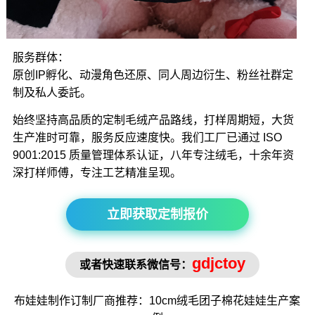
服务群体：
原创IP孵化、动漫角色还原、同人周边衍生、粉丝社群定
制及私人委託。
始终坚持高品质的定制毛绒产品路线，打样周期短，大货
生产准时可靠，服务反应速度快。我们工厂已通过 ISO
9001:2015 质量管理体系认证，八年专注绒毛，十余年资
深打样师傅，专注工艺精准呈现。
立即获取定制报价
gdjctoy
或者快速联系微信号：
布娃娃制作
订制厂商推荐：10cm绒毛
团子棉花娃娃
生产案