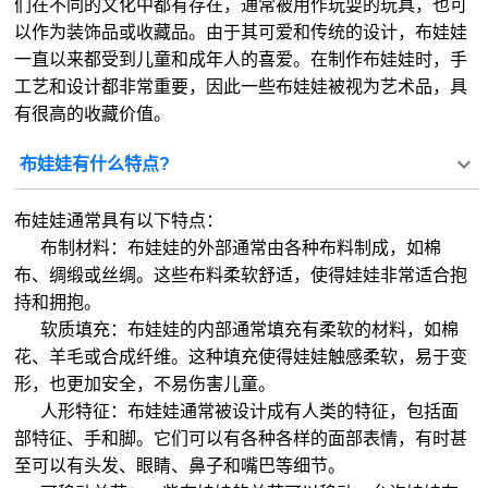
们在不同的文化中都有存在，通常被用作玩耍的玩具，也可
以作为装饰品或收藏品。由于其可爱和传统的设计，布娃娃
一直以来都受到儿童和成年人的喜爱。在制作布娃娃时，手
工艺和设计都非常重要，因此一些布娃娃被视为艺术品，具
有很高的收藏价值。
布娃娃有什么特点?
布娃娃通常具有以下特点：
布制材料：布娃娃的外部通常由各种布料制成，如棉
布、绸缎或丝绸。这些布料柔软舒适，使得娃娃非常适合抱
持和拥抱。
软质填充：布娃娃的内部通常填充有柔软的材料，如棉
花、羊毛或合成纤维。这种填充使得娃娃触感柔软，易于变
形，也更加安全，不易伤害儿童。
人形特征：布娃娃通常被设计成有人类的特征，包括面
部特征、手和脚。它们可以有各种各样的面部表情，有时甚
至可以有头发、眼睛、鼻子和嘴巴等细节。