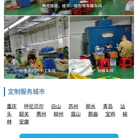
定制服务城市
重庆
呼伦贝尔
白山
苏州
丽水
青岛
汕
头
韶关
惠州
柳州
眉山
那曲
宝鸡
榆
林
安康