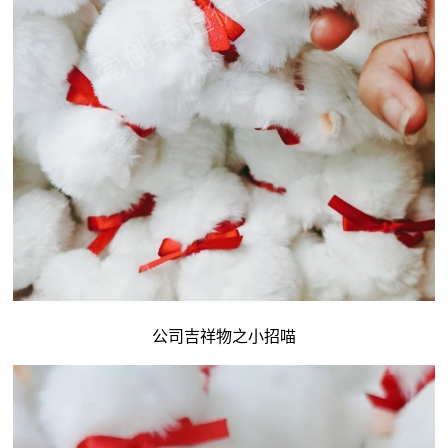
公司吉祥物
之小招喵