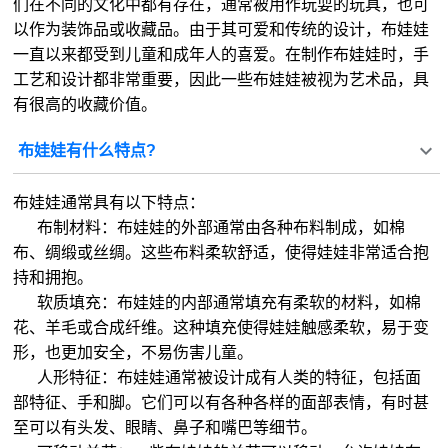
们在不同的文化中都有存在，通常被用作玩耍的玩具，也可
以作为装饰品或收藏品。由于其可爱和传统的设计，布娃娃
一直以来都受到儿童和成年人的喜爱。在制作布娃娃时，手
工艺和设计都非常重要，因此一些布娃娃被视为艺术品，具
有很高的收藏价值。
布娃娃有什么特点?
布娃娃通常具有以下特点：
布制材料：布娃娃的外部通常由各种布料制成，如棉
布、绸缎或丝绸。这些布料柔软舒适，使得娃娃非常适合抱
持和拥抱。
软质填充：布娃娃的内部通常填充有柔软的材料，如棉
花、羊毛或合成纤维。这种填充使得娃娃触感柔软，易于变
形，也更加安全，不易伤害儿童。
人形特征：布娃娃通常被设计成有人类的特征，包括面
部特征、手和脚。它们可以有各种各样的面部表情，有时甚
至可以有头发、眼睛、鼻子和嘴巴等细节。