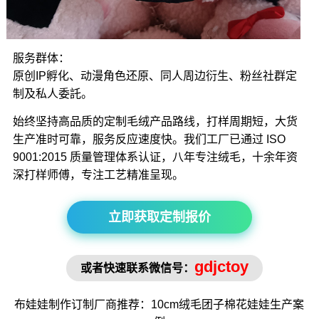
服务群体：
原创IP孵化、动漫角色还原、同人周边衍生、粉丝社群定
制及私人委託。
始终坚持高品质的定制毛绒产品路线，打样周期短，大货
生产准时可靠，服务反应速度快。我们工厂已通过 ISO
9001:2015 质量管理体系认证，八年专注绒毛，十余年资
深打样师傅，专注工艺精准呈现。
立即获取定制报价
gdjctoy
或者快速联系微信号：
布娃娃制作
订制厂商推荐：10cm绒毛
团子棉花娃娃
生产案