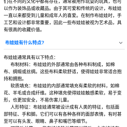
们在不同的文化中都有存在，通常被用作玩耍的玩具，也可
以作为装饰品或收藏品。由于其可爱和传统的设计，布娃娃
一直以来都受到儿童和成年人的喜爱。在制作布娃娃时，手
工艺和设计都非常重要，因此一些布娃娃被视为艺术品，具
有很高的收藏价值。
布娃娃有什么特点?
布娃娃通常具有以下特点：
布制材料：布娃娃的外部通常由各种布料制成，如棉
布、绸缎或丝绸。这些布料柔软舒适，使得娃娃非常适合抱
持和拥抱。
软质填充：布娃娃的内部通常填充有柔软的材料，如棉
花、羊毛或合成纤维。这种填充使得娃娃触感柔软，易于变
形，也更加安全，不易伤害儿童。
人形特征：布娃娃通常被设计成有人类的特征，包括面
部特征、手和脚。它们可以有各种各样的面部表情，有时甚
至可以有头发、眼睛、鼻子和嘴巴等细节。