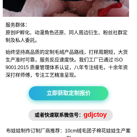
服务群体：
原创IP孵化、动漫角色还原、同人周边衍生、粉丝社群定
制及私人委託。
始终坚持高品质的定制毛绒产品路线，打样周期短，大货
生产准时可靠，服务反应速度快。我们工厂已通过 ISO
9001:2015 质量管理体系认证，八年专注绒毛，十余年资
深打样师傅，专注工艺精准呈现。
立即获取定制报价
gdjctoy
或者快速联系微信号：
布娃娃制作
订制厂商推荐：10cm绒毛
团子棉花娃娃
生产案