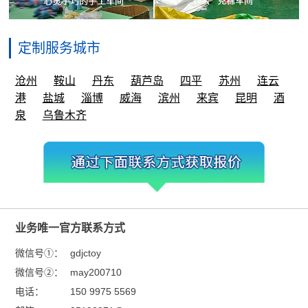
定制服务城市
沧州
鞍山
丹东
葫芦岛
四平
苏州
连云
港
盐城
淄博
威海
滨州
来宾
昆明
酒
泉
乌鲁木齐
业务唯一官方联系方式
微信号①：
gdjctoy
微信号②：
may200710
电话：
150 9975 5569