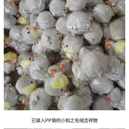
已装入PP袋的小知之毛绒吉祥物