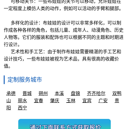
可移动关节：一些布娃娃的关节可以移动，允许娃娃在
一定程度上模仿人类的动作，例如可以活动的手臂和腿部。
多样化的设计：布娃娃的设计可以非常多样化，可以制
作成各种各样的角色，包括儿童、成年人、动漫角色、历史
人物等。它们的服装和配饰也可以根据不同的主题和时期进
行设计。
艺术性和手工艺：由于制作布娃娃需要精湛的手工艺和
设计技巧，一些布娃娃被视为艺术品，具有很高的收藏价
值。
定制服务城市
承德
晋城
朔州
本溪
盘锦
齐齐哈尔
双鸭
山
丽水
宜春
肇庆
玉林
宜宾
广安
贵
阳
西宁