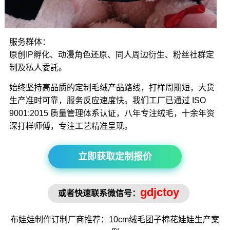
服务群体：
原创IP孵化、动漫角色还原、同人周边衍生、粉丝社群定
制及私人委託。
始终坚持高品质的定制毛绒产品路线，打样周期短，大货
生产准时可靠，服务反应速度快。我们工厂已通过 ISO
9001:2015 质量管理体系认证，八年专注绒毛，十余年资
深打样师傅，专注工艺精准呈现。
立即获取定制报价
gdjctoy
或者快速联系微信号：
布娃娃制作
订制厂商推荐：10cm绒毛
团子棉花娃娃
生产案