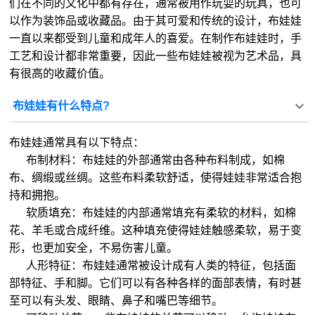
们在不同的文化中都有存在，通常被用作玩耍的玩具，也可
以作为装饰品或收藏品。由于其可爱和传统的设计，布娃娃
一直以来都受到儿童和成年人的喜爱。在制作布娃娃时，手
工艺和设计都非常重要，因此一些布娃娃被视为艺术品，具
有很高的收藏价值。
布娃娃有什么特点?
布娃娃通常具有以下特点：
布制材料：布娃娃的外部通常由各种布料制成，如棉
布、绸缎或丝绸。这些布料柔软舒适，使得娃娃非常适合抱
持和拥抱。
软质填充：布娃娃的内部通常填充有柔软的材料，如棉
花、羊毛或合成纤维。这种填充使得娃娃触感柔软，易于变
形，也更加安全，不易伤害儿童。
人形特征：布娃娃通常被设计成有人类的特征，包括面
部特征、手和脚。它们可以有各种各样的面部表情，有时甚
至可以有头发、眼睛、鼻子和嘴巴等细节。