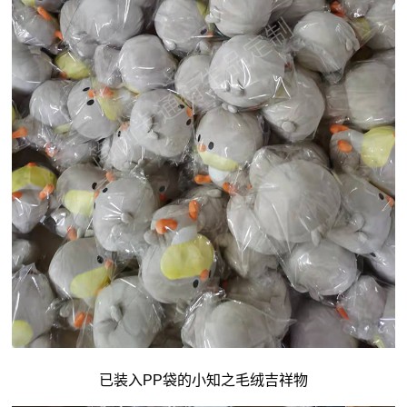
已装入PP袋的小知之毛绒吉祥物