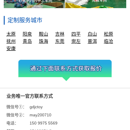
定制服务城市
太原
阳泉
鞍山
吉林
四平
白山
松原
抚州
青岛
珠海
东莞
崇左
普洱
临沧
安康
业务唯一官方联系方式
微信号①：
gdjctoy
微信号②：
may200710
电话：
150 9975 5569