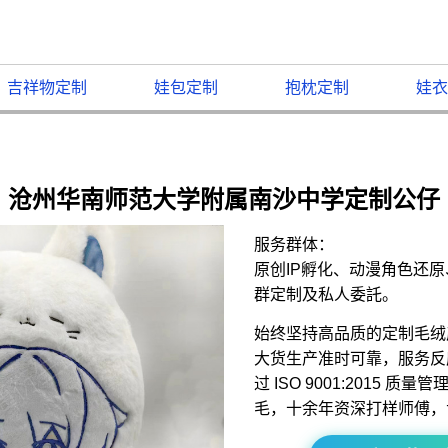
吉祥物定制
娃包定制
抱枕定制
娃衣
沧州华南师范大学附属南沙中学定制公仔
服务群体：
原创IP孵化、动漫角色还
群定制及私人委託。
始终坚持高品质的定制毛绒
大货生产准时可靠，服务反
过 ISO 9001:2015 
毛，十余年资深打样师傅，