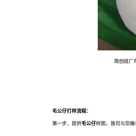
简创娃厂
毛公仔
打样流程：
第一步、提供
毛公仔
样图，我司与您确