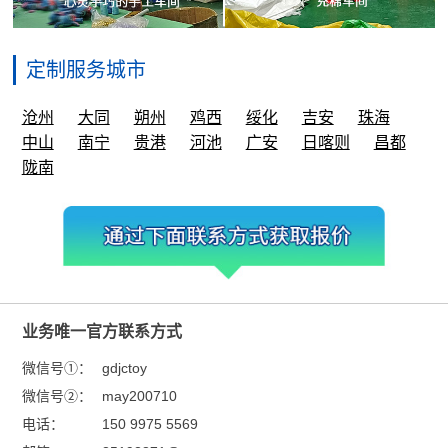
定制服务城市
沧州
大同
朔州
鸡西
绥化
吉安
珠海
中山
南宁
贵港
河池
广安
日喀则
昌都
陇南
业务唯一官方联系方式
微信号①：
gdjctoy
微信号②：
may200710
电话：
150 9975 5569