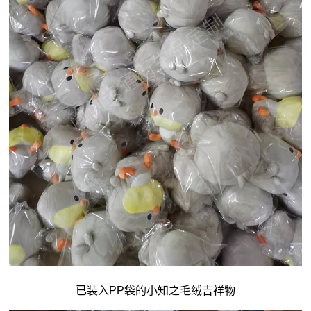
已装入PP袋的小知之毛绒吉祥物