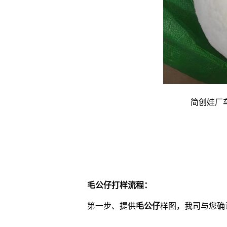
简创娃厂
毛公仔
打样流程：
第一步、提供
毛公仔
样图，我司与您确