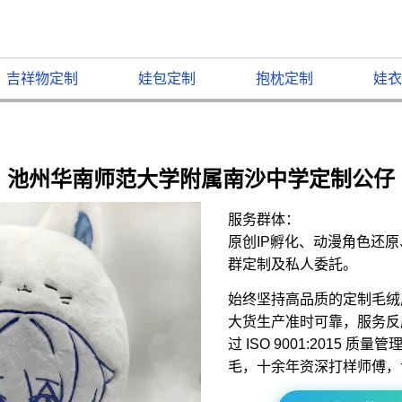
吉祥物定制
娃包定制
抱枕定制
娃衣
池州华南师范大学附属南沙中学定制公仔
服务群体：
原创IP孵化、动漫角色还
群定制及私人委託。
始终坚持高品质的定制毛绒
大货生产准时可靠，服务反
过 ISO 9001:2015 
毛，十余年资深打样师傅，